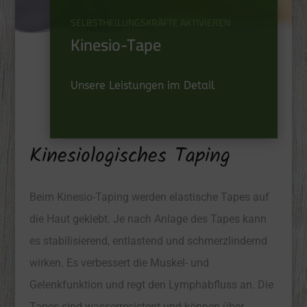
SELBSTHEILUNGSKRÄFTE AKTIVIEREN
Kinesio-Tape
Unsere Leistungen im Detail
Kinesiologisches Taping
Beim Kinesio-Taping werden elastische Tapes auf
die Haut geklebt. Je nach Anlage des Tapes kann
es stabilisierend, entlastend und schmerzlindernd
wirken. Es verbessert die Muskel- und
Gelenkfunktion und regt den Lymphabfluss an. Die
Tapes sind wasserresistent und können über