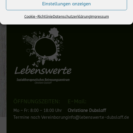
Einstellungen anzeigen
Cookie-Richtlinie
Datenschutzerklärung
Impressum
ÖFFNUNGSZEITEN:
E-Mail:
Mo – Fr: 8:00 – 18:00 Uhr
Christiane Dubslaff
Termine nach Vereinbarung
info@lebenswerte-dubslaff.de