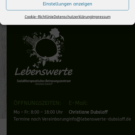
Einstellungen anzeigen
Cookie-Richtlinie
Datenschutzerklärung
Impressum
ÖFFNUNGSZEITEN:
E-Mail:
Mo – Fr: 8:00 – 18:00 Uhr
Christiane Dubslaff
Termine nach Vereinbarung
info@lebenswerte-dubslaff.de