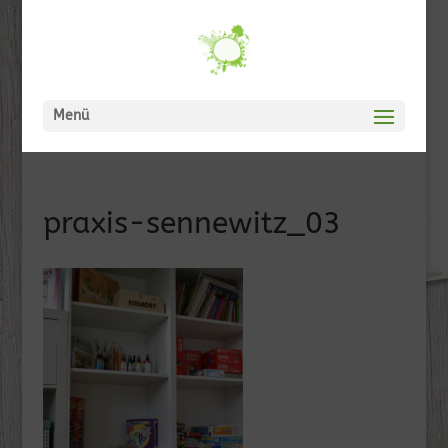
Menü
praxis-sennewitz_03