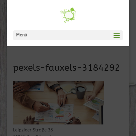
Menü
pexels-fauxels-3184292
Leipziger Straße 38